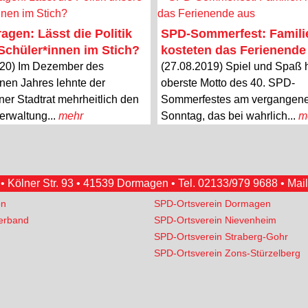
agen: Lässt die Politik
SPD-Sommerfest: Famili
Schüler*innen im Stich?
kosteten das Ferienende
020) Im Dezember des
(27.08.2019) Spiel und Spaß 
nen Jahres lehnte der
oberste Motto des 40. SPD-
r Stadtrat mehrheitlich den
Sommerfestes am vergangen
erwaltung...
mehr
Sonntag, das bei wahrlich...
m
 Kölner Str. 93 • 41539 Dormagen • Tel.
02133/979 9688
• Mai
on
SPD-Ortsverein Dormagen
erband
SPD-Ortsverein Nievenheim
SPD-Ortsverein Straberg-Gohr
SPD-Ortsverein Zons-Stürzelberg