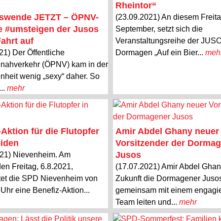
Rheintor“
rswende JETZT – ÖPNV-
(23.09.2021) An diesem Freita
ive #umsteigen der Jusos
September, setzt sich die
ahrt auf
Veranstaltungsreihe der JUS
21) Der Öffentliche
Dormagen „Auf ein Bier...
meh
nahverkehr (ÖPNV) kam in der
heit wenig „sexy“ daher. So
..
mehr
Aktion für die Flutopfer
Amir Abdel Ghany neuer
eiden
Vorsitzender der Dorma
Jusos
021) Nievenheim. Am
n Freitag, 6.8.2021,
(17.07.2021) Amir Abdel Ghany
tet die SPD Nievenheim von
Zukunft die Dormagener Juso
 Uhr eine Benefiz-Aktion...
gemeinsam mit einem engagie
Team leiten und...
mehr