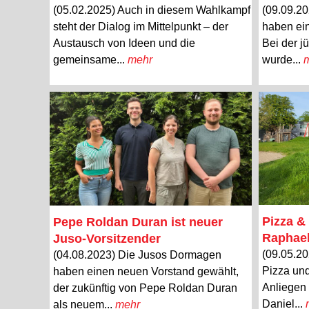
(05.02.2025) Auch in diesem Wahlkampf
(09.09.2
steht der Dialog im Mittelpunkt – der
haben ei
Austausch von Ideen und die
Bei der j
gemeinsame...
mehr
wurde...
Pizza & 
Pepe Roldan Duran ist neuer
Raphae
Juso-Vorsitzender
(09.05.20
(04.08.2023) Die Jusos Dormagen
Pizza und
haben einen neuen Vorstand gewählt,
Anliegen
der zukünftig von Pepe Roldan Duran
Daniel...
als neuem...
mehr