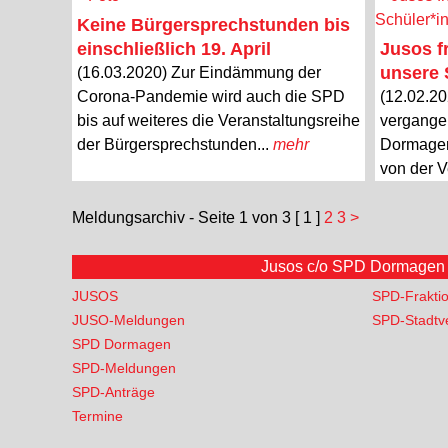
Keine Bürgersprechstunden bis
einschließlich 19. April
Jusos fr
unsere 
(16.03.2020) Zur Eindämmung der
Corona-Pandemie wird auch die SPD
(12.02.2
bis auf weiteres die Veranstaltungsreihe
vergange
der Bürgersprechstunden...
mehr
Dormagene
von der V
Meldungsarchiv - Seite 1 von 3
[ 1 ]
2
3
>
Jusos c/o SPD Dormagen •
JUSOS
SPD-Frakti
JUSO-Meldungen
SPD-Stadtv
SPD Dormagen
SPD-Meldungen
SPD-Anträge
Termine