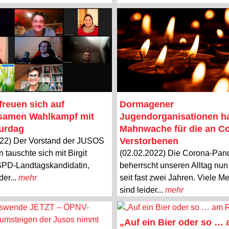
reuen sich auf
Dormagener
samen Wahlkampf mit
Jugendorganisationen ha
Burdag
Mahnwache für die an C
Verstorbenen
022) Der Vorstand der JUSOS
tauschte sich mit Birgit
(02.02.2022) Die Corona-Pa
SPD-Landtagskandidatin,
beherrscht unseren Alltag nu
er...
mehr
seit fast zwei Jahren. Viele 
sind leider...
mehr
„Auf ein Bier oder so …