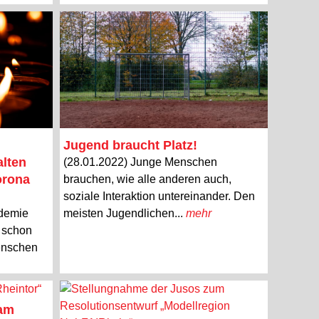
Jugend braucht Platz!
lten
(28.01.2022) Junge Menschen
orona
brauchen, wie alle anderen auch,
soziale Interaktion untereinander. Den
ndemie
meisten Jugendlichen...
mehr
n schon
Menschen
 am