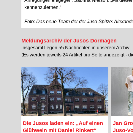
Anregungen entgegen. Sabrina Nielson: „Mit dieser
kennenzulernen.“
Foto: Das neue Team der der Juso-Spitze: Alexander
Meldungsarchiv der Jusos Dormagen
Insgesamt liegen 55 Nachrichten in unserem Archiv
(Es werden jeweils 24 Artikel pro Seite angezeigt - d
Die Jusos laden ein: „Auf einen
Jan Gro
Glühwein mit Daniel Rinkert“
Juso-Vo