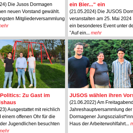
ein Bier..." ein
024) Die Jusos Dormagen
nen neuen Vorstand gewählt.
(21.05.2024) Die JUSOS Do
üngsten Mitgliederversammlung
veranstalten am 25. Mai 2024
mehr
ein besonderes Event unter d
"Auf ein...
mehr
Politics: Zu Gast im
JUSOS wählen ihren Vor
lshaus
(21.06.2022) Am Freitagabend
23) Ausgestattet mit reichlich
Jahreshauptversammlung der
 einem offenen Ohr für die
Dormagener Jungsozialist*in
 der Jugendlichen besuchten
Haus der Arbeiterwohlfahrt...
m
mehr