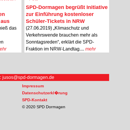
SPD-Dormagen begrüßt Initiative
en
zur Einführung kostenloser
 aus
Schüler-Tickets in NRW
hieß das
(27.06.2019) „Klimaschutz und
Verkehrswende brauchen mehr als
en
Sonntagsreden“, erklärt die SPD-
ehr
Fraktion im NRW-Landtag....
mehr
l:
jusos@spd-dormagen.de
Impressum
Datenschutzerkl�rung
SPD-Kontakt
© 2020 SPD Dormagen