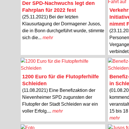
Der SPD-Nachwuchs legt den
Fahrplan für 2022 fest
Verkeh
Initiat
(25.11.2021) Bei der letzten
nimmt F
Klausurtagung der Dormagener Jusos,
die in Bonn durchgeführt wurde, stimmte
(23.11.20
sich die...
mehr
Personen
Vergangen
verbindet.
1200 Euro für die Flutopferhilfe
Benefiz-
Schleiden
in Schl
(11.08.2021) Eine Benefizaktion der
(01.08.2
Nievenheimer SPD zugunsten der
kommende
Flutopfer der Stadt Schleiden war ein
veranstal
voller Erfolg....
mehr
15 bis 18
mehr