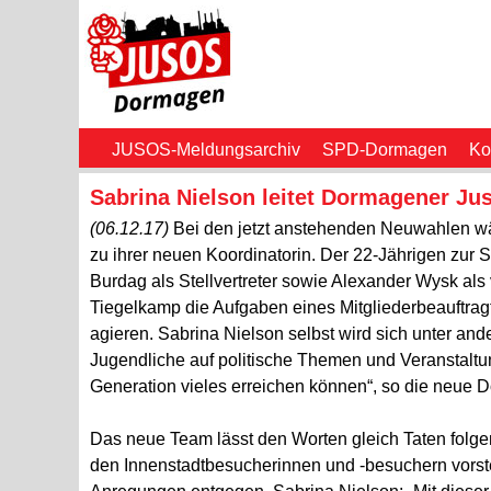
JUSOS-Meldungsarchiv
SPD-Dormagen
Ko
Sabrina Nielson leitet Dormagener Ju
(06.12.17)
Bei den jetzt anstehenden Neuwahlen w
zu ihrer neuen Koordinatorin. Der 22-Jährigen zur 
Burdag als Stellvertreter sowie Alexander Wysk als 
Tiegelkamp die Aufgaben eines Mitgliederbeauftrag
agieren. Sabrina Nielson selbst wird sich unter 
Jugendliche auf politische Themen und Veranstaltu
Generation vieles erreichen können“, so die neue D
Das neue Team lässt den Worten gleich Taten folg
den Innenstadtbesucherinnen und -besuchern vorstel