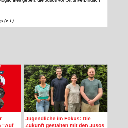
glichkeit geben, die Jusos vor Ort unverbindlich
(v. l.)
r
Jugendliche im Fokus: Die
n "Auf
Zukunft gestalten mit den Jusos