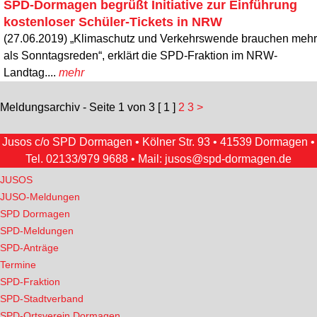
SPD-Dormagen begrüßt Initiative zur Einführung
kostenloser Schüler-Tickets in NRW
(27.06.2019) „Klimaschutz und Verkehrswende brauchen mehr
als Sonntagsreden“, erklärt die SPD-Fraktion im NRW-
Landtag....
mehr
Meldungsarchiv - Seite 1 von 3
[ 1 ]
2
3
>
Jusos c/o SPD Dormagen • Kölner Str. 93 • 41539 Dormagen •
Tel.
02133/979 9688
• Mail:
jusos@spd-dormagen.de
JUSOS
JUSO-Meldungen
SPD Dormagen
SPD-Meldungen
SPD-Anträge
Termine
SPD-Fraktion
SPD-Stadtverband
SPD-Ortsverein Dormagen