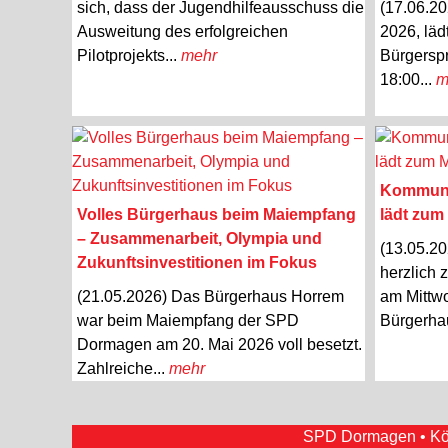
sich, dass der Jugendhilfeausschuss die
(17.06.20
Ausweitung des erfolgreichen
2026, läd
Pilotprojekts...
mehr
Bürgersp
18:00...
m
Kommunal
Volles Bürgerhaus beim Maiempfang
lädt zum
– Zusammenarbeit, Olympia und
(13.05.2
Zukunftsinvestitionen im Fokus
herzlich 
(21.05.2026) Das Bürgerhaus Horrem
am Mittwo
war beim Maiempfang der SPD
Bürgerha
Dormagen am 20. Mai 2026 voll besetzt.
Zahlreiche...
mehr
SPD Dormagen • Köln