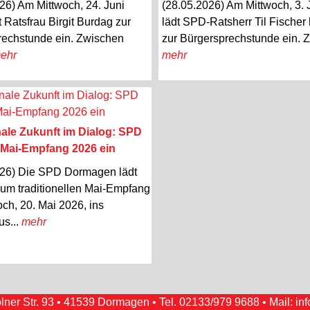
26) Am Mittwoch, 24. Juni
(28.05.2026) Am Mittwoch, 3. 
t Ratsfrau Birgit Burdag zur
lädt SPD-Ratsherr Til Fischer 
rechstunde ein. Zwischen
zur Bürgersprechstunde ein. Z
ehr
mehr
e Zukunft im Dialog: SPD
 Mai-Empfang 2026 ein
026) Die SPD Dormagen lädt
zum traditionellen Mai-Empfang
ch, 20. Mai 2026, ins
us...
mehr
er Str. 93 • 41539 Dormagen • Tel.
02133/979 9688
• Mail:
in