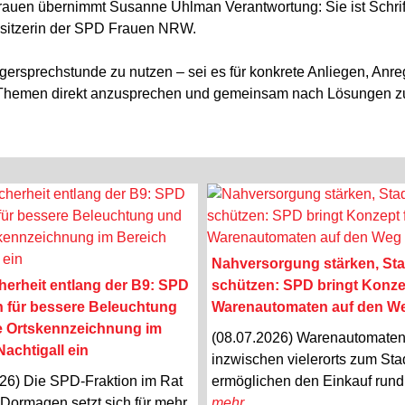
auen übernimmt Susanne Uhlman Verantwortung: Sie ist Schriftf
isitzerin der SPD Frauen NRW.
ürgersprechstunde zu nutzen – sei es für konkrete Anliegen, Anr
t, Themen direkt anzusprechen und gemeinsam nach Lösungen z
Nahversorgung stärken, Sta
herheit entlang der B9: SPD
schützen: SPD bringt Konze
ch für bessere Beleuchtung
Warenautomaten auf den W
e Ortskennzeichnung im
(08.07.2026) Warenautomate
achtigall ein
inzwischen vielerorts zum Stad
26) Die SPD-Fraktion im Rat
ermöglichen den Einkauf rund 
 Dormagen setzt sich für mehr
mehr