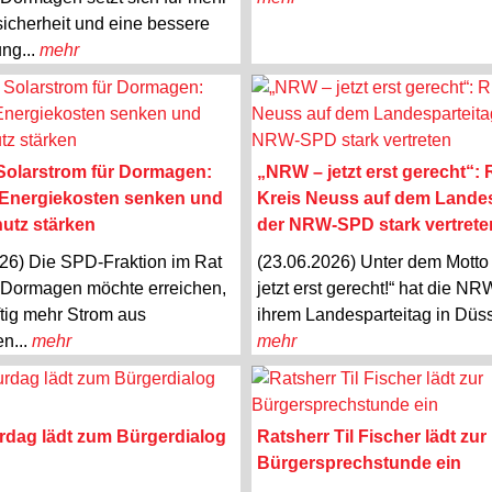
icherheit und eine bessere
ung...
mehr
Solarstrom für Dormagen:
„NRW – jetzt erst gerecht“: 
 Energiekosten senken und
Kreis Neuss auf dem Landes
utz stärken
der NRW-SPD stark vertrete
26) Die SPD-Fraktion im Rat
(23.06.2026) Unter dem Mott
 Dormagen möchte erreichen,
jetzt erst gerecht!“ hat die N
tig mehr Strom aus
ihrem Landesparteitag in Düsse
en...
mehr
mehr
urdag lädt zum Bürgerdialog
Ratsherr Til Fischer lädt zur
Bürgersprechstunde ein