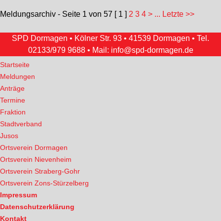
Meldungsarchiv - Seite 1 von 57
[ 1 ]
2
3
4
>
... Letzte >>
SPD Dormagen • Kölner Str. 93 • 41539 Dormagen • Tel.
02133/979 9688
• Mail:
info@spd-dormagen.de
Startseite
Meldungen
Anträge
Termine
Fraktion
Stadtverband
Jusos
Ortsverein Dormagen
Ortsverein Nievenheim
Ortsverein Straberg-Gohr
Ortsverein Zons-Stürzelberg
Impressum
Datenschutzerklärung
Kontakt