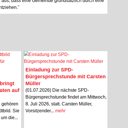
f aus, dass eine Gemeinde grundsätzlich durch eine
ntziehen."
Einladung zur SPD-
Bürgersprechstunde mit Carsten
bringt
Müller
aten auf
(01.07.2026) Die nächste SPD-
Bürgersprechstunde findet am Mittwoch,
n gehören
8. Juli 2026, statt. Carsten Müller,
tbild. Sie
Vorsitzender...
mehr
um die...