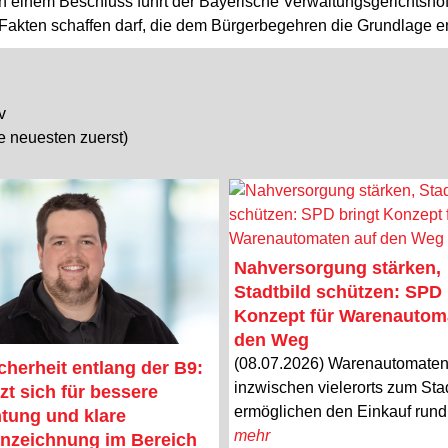
In einem Beschluss führt der Bayerische Verwaltungsgerichtsho
 Fakten schaffen darf, die dem Bürgerbegehren die Grundlage e
v
ie neuesten zuerst)
Nahversorgung stärken,
Stadtbild schützen: SPD 
Konzept für Warenautom
den Weg
(08.07.2026) Warenautomate
cherheit entlang der B9:
inzwischen vielerorts zum Stad
zt sich für bessere
ermöglichen den Einkauf rund 
tung und klare
mehr
nzeichnung im Bereich