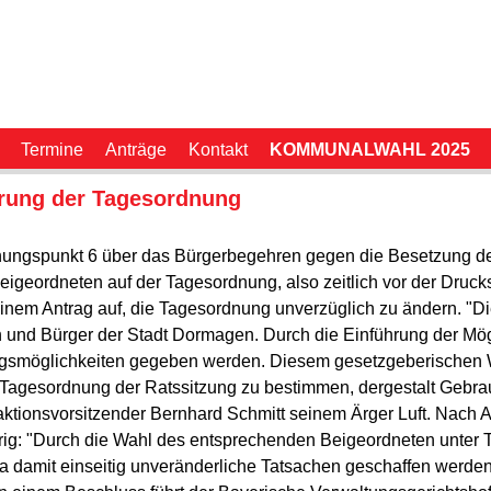
Termine
Anträge
Kontakt
KOMMUNALWAHL 2025
erung der Tagesordnung
nungspunkt 6 über das Bürgerbegehren gegen die Besetzung de
r Beigeordneten auf der Tagesordnung, also zeitlich vor der Dr
 einem Antrag auf, die Tagesordnung unverzüglich zu ändern. "Di
n und Bürger der Stadt Dormagen. Durch die Einführung der Mög
gsmöglichkeiten gegeben werden. Diesem gesetzgeberischen Wi
Tagesordnung der Ratssitzung zu bestimmen, dergestalt Gebra
ktionsvorsitzender Bernhard Schmitt seinem Ärger Luft. Nach An
drig: "Durch die Wahl des entsprechenden Beigeordneten unter
 damit einseitig unveränderliche Tatsachen geschaffen werden