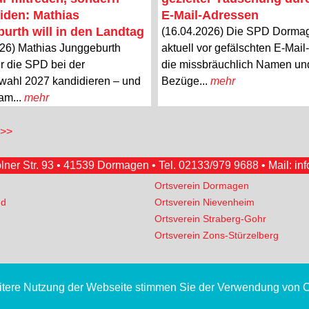
iden: Mathias
E-Mail-Adressen
urth will in den Landtag
(16.04.2026) Die SPD Dorma
26) Mathias Junggeburth
aktuell vor gefälschten E-Mai
r die SPD bei der
die missbräuchlich Namen un
wahl 2027 kandidieren – und
Bezüge...
mehr
 am...
mehr
 >>
er Str. 93 • 41539 Dormagen • Tel.
02133/979 9688
• Mail:
in
Ortsverein Dormagen
nd
Ortsverein Nievenheim
Ortsverein Straberg-Gohr
Ortsverein Zons-Stürzelberg
eitere Nutzung der Webseite stimmen Sie der Verwendung von 