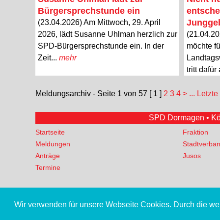
Bürgersprechstunde ein
entsche
Junggeb
(23.04.2026) Am Mittwoch, 29. April
2026, lädt Susanne Uhlman herzlich zur
(21.04.20
SPD-Bürgersprechstunde ein. In der
möchte fü
Zeit...
mehr
Landtags
tritt dafür
Meldungsarchiv - Seite 1 von 57
[ 1 ]
2
3
4
>
... Letzte
SPD Dormagen • Köln
Startseite
Fraktion
Meldungen
Stadtverba
Anträge
Jusos
Termine
Wir verwenden für unsere Webseite Cookies. Durch die w