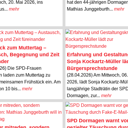
ch, 20. Mai 2026, ins
hat den 44-jährigen Dormage
us...
mehr
Mathias Junggeburth...
mehr
ck zum Muttertag –
ch, Begegnung und Zeit
Erfahrung und Gestaltun
nder
Sonja Kockartz-Müller lä
Bürgersprechstunde
026) Die SPD-Frauen
 laden zum Muttertag zu
(28.04.2026) Am Mittwoch, 06
meinsamen Frühstück ein. Am
2026, lädt Sonja Kockartz-Müll
on 10 bis...
mehr
langjährige Stadträtin der SP
Dormagen, zur...
mehr
SPD Dormagen warnt vo
ur mitreden, sondern
gezielter Täuschung dur