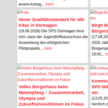
einem Antrag...
mehr
Neuer Qualitätsstandard für alle
Kitas in Dormagen
Birgit 
Bürgerd
(18.06.2026) Die SPD Dormagen freut
sich, dass der Jugendhilfeausschuss die
(17.06.20
Ausweitung des erfolgreichen
2026, läd
Pilotprojekts...
mehr
Bürgersp
18:00...
m
Kommuna
Volles Bürgerhaus beim
SPD läd
Maiempfang – Zusammenarbeit,
ein
Olympia und
(13.05.2
Zukunftsinvestitionen im Fokus
herzlich 