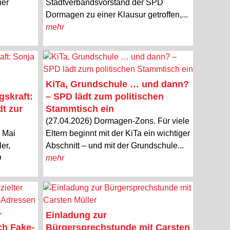
ner
Stadtverbandsvorstand der SPD
Dormagen zu einer Klausur getroffen,...
mehr
KiTa, Grundschule … und dann?
gskraft:
– SPD lädt zum politischen
dt zur
Stammtisch ein
(27.04.2026) Dormagen-Zons. Für viele
. Mai
Eltern beginnt mit der KiTa ein wichtiger
er,
Abschnitt – und mit der Grundschule...
D
mehr
r
Einladung zur
ch Fake-
Bürgersprechstunde mit Carsten