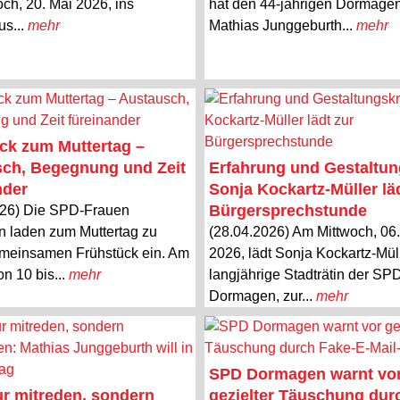
ch, 20. Mai 2026, ins
hat den 44-jährigen Dormage
us...
mehr
Mathias Junggeburth...
mehr
ck zum Muttertag –
ch, Begegnung und Zeit
Erfahrung und Gestaltun
nder
Sonja Kockartz-Müller lä
Bürgersprechstunde
026) Die SPD-Frauen
 laden zum Muttertag zu
(28.04.2026) Am Mittwoch, 06
meinsamen Frühstück ein. Am
2026, lädt Sonja Kockartz-Müll
on 10 bis...
mehr
langjährige Stadträtin der SP
Dormagen, zur...
mehr
SPD Dormagen warnt vo
ur mitreden, sondern
gezielter Täuschung dur