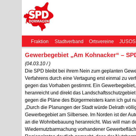
Fraktion
Stadtverband
Ortsvereine
JUSOS
Gewerbegebiet „Am Kohnacker“ – SPD
(04.03.10 / )
Die SPD bleibt bei ihrem Nein zum geplanten Gewer
Verfahrens durch eine Vertagung erst einmal zu ve
gegen das Vorhaben gestimmt. Ein Gewerbegebiet, d
heranreicht und direkt das Landschaftsschutzgebiet
gegen die Pläne des Bürgermeisters kann ich gut nach
„Durch die Planungen der Stadt würde Delrath völlig
Gewerbegebiet am Silbersee. Im Norden ist der Aut
an die Wohnbebauung heranreicht. Was will man de
Wiedernutzbarmachung vorhandener Gewerbeflächen 