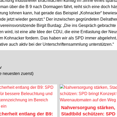
machung industrieller Brachflächen künftig im Sinne eines sp
 über die B 9 nach Dormagen fährt, reiht sich eine doch hässl
nierung lohnen kann, hat gerade das Beispiel „Kohnacker“ bewi
e jetzt wieder genutzt.“ Der inzwischen gegründeten Delrather 
svereinsvorsitzende Birgit Burdag: „Die ins Gespräch gebracht
fen wird, ist eine alte Idee der CDU, die eine Entlastung der 
m Kohnacker fordern. Das haben wir als SPD immer abgelehnt
tive auch aktiv bei der Unterschriftensammlung unterstützen.“
v
ie neuesten zuerst)
Nahversorgung stärken,
cherheit entlang der B9:
Stadtbild schützen: SPD 