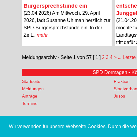
Bürgersprechstunde ein
entsche
Junggeb
(23.04.2026) Am Mittwoch, 29. April
2026, lädt Susanne Uhlman herzlich zur
(21.04.20
SPD-Bürgersprechstunde ein. In der
möchte fü
Zeit...
mehr
Landtags
tritt dafür
Meldungsarchiv - Seite 1 von 57
[ 1 ]
2
3
4
>
... Letzte
SPD Dormagen • Köln
Startseite
Fraktion
Meldungen
Stadtverba
Anträge
Jusos
Termine
Wir verwenden für unsere Webseite Cookies. Durch die w