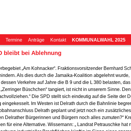
Termine
Anträge
Kontakt
KOMMUNALWAHL 2025
 bleibt bei Ablehnung
begebiet „Am Kohnacker“. Fraktionsvorsitzender Bernhard Schmi
rhindern. Als dies durch die Jamaika-Koalition abgelehnt wurd
essen Verkehre auf Jahre die B 9 und die L 380 belasten, das b
 „Zerringer Büschchen“ tangiert, ist nicht in unserem Sinne. D
vollziehen.“ Die SPD stellt sich eindeutig auf die Seite der Del
 eingekesselt. Im Westen ist Delrath durch die Bahnlinie begre
obahnanschluss Delrath geplant und jetzt noch ein zusätzliche
n Delrather Bürgerinnen und Bürgern noch alles zumuten?“ Kr
für eine Alternative. Wissemann: „ Landrat Petrauschke hat 