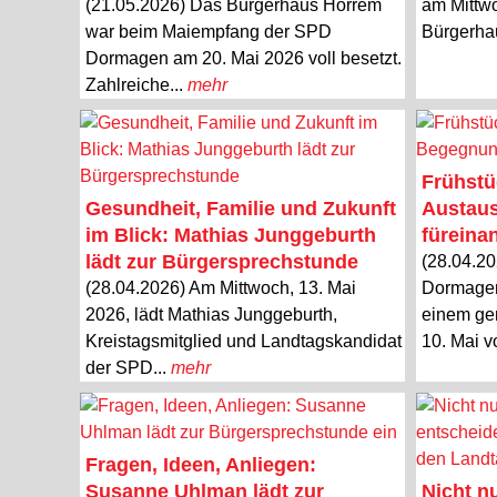
(21.05.2026) Das Bürgerhaus Horrem
am Mittwo
war beim Maiempfang der SPD
Bürgerha
Dormagen am 20. Mai 2026 voll besetzt.
Zahlreiche...
mehr
Frühstü
Gesundheit, Familie und Zukunft
Austaus
im Blick: Mathias Junggeburth
füreina
lädt zur Bürgersprechstunde
(28.04.2
(28.04.2026) Am Mittwoch, 13. Mai
Dormagen
2026, lädt Mathias Junggeburth,
einem ge
Kreistagsmitglied und Landtagskandidat
10. Mai v
der SPD...
mehr
Fragen, Ideen, Anliegen:
Susanne Uhlman lädt zur
Nicht n