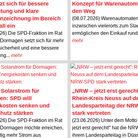
zt sich für bessere
Konzept für Warenautom
tung und klare
den Weg
nzeichnung im Bereich
(08.07.2026) Warenautomate
ll ein
inzwischen vielerorts zum Stad
26) Die SPD-Fraktion im Rat
ermöglichen den Einkauf rund 
 Dormagen setzt sich für mehr
mehr
icherheit und eine bessere
ung...
mehr
 Solarstrom für
„NRW – jetzt erst gerecht
n: SPD will
Rhein-Kreis Neuss auf 
kosten senken und
Landesparteitag der N
hutz stärken
stark vertreten
26) Die SPD-Fraktion im Rat
(23.06.2026) Unter dem Mott
 Dormagen möchte erreichen,
jetzt erst gerecht!“ hat die N
tig mehr Strom aus
ihrem Landesparteitag in Düsse