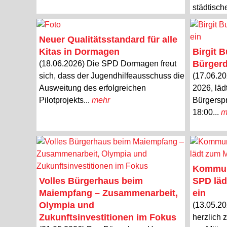
städtisch
Neuer Qualitätsstandard für alle
Kitas in Dormagen
Birgit 
Bürgerd
(18.06.2026) Die SPD Dormagen freut
sich, dass der Jugendhilfeausschuss die
(17.06.20
Ausweitung des erfolgreichen
2026, läd
Pilotprojekts...
mehr
Bürgersp
18:00...
m
Kommuna
Volles Bürgerhaus beim
SPD läd
Maiempfang – Zusammenarbeit,
ein
Olympia und
(13.05.2
Zukunftsinvestitionen im Fokus
herzlich 