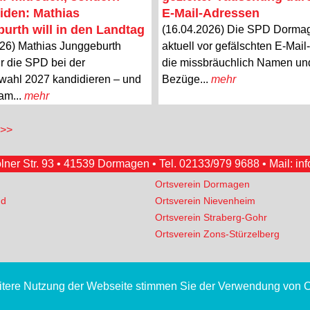
iden: Mathias
E-Mail-Adressen
urth will in den Landtag
(16.04.2026) Die SPD Dorma
26) Mathias Junggeburth
aktuell vor gefälschten E-Mai
r die SPD bei der
die missbräuchlich Namen un
wahl 2027 kandidieren – und
Bezüge...
mehr
 am...
mehr
 >>
er Str. 93 • 41539 Dormagen • Tel.
02133/979 9688
• Mail:
in
Ortsverein Dormagen
nd
Ortsverein Nievenheim
Ortsverein Straberg-Gohr
Ortsverein Zons-Stürzelberg
eitere Nutzung der Webseite stimmen Sie der Verwendung von 