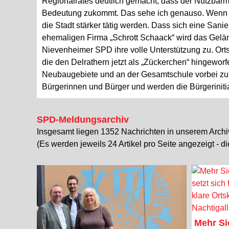
Regionalrates deutlich gemacht, dass der Nutzbar
Bedeutung zukommt. Das sehe ich genauso. Wenn man
die Stadt stärker tätig werden. Dass sich eine Sa
ehemaligen Firma „Schrott Schaack“ wird das Geländ
Nievenheimer SPD ihre volle Unterstützung zu. Ort
die den Delrathern jetzt als „Zückerchen“ hingewor
Neubaugebiete und an der Gesamtschule vorbei zu
Bürgerinnen und Bürger und werden die Bürgerinitia
SPD-Meldungsarchiv
Insgesamt liegen 1352 Nachrichten in unserem Archi
(Es werden jeweils 24 Artikel pro Seite angezeigt - d
Mehr Si