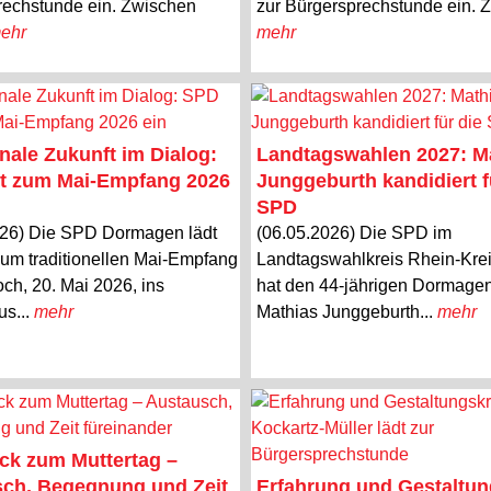
rechstunde ein. Zwischen
zur Bürgersprechstunde ein. Z
ehr
mehr
le Zukunft im Dialog:
Landtagswahlen 2027: M
t zum Mai-Empfang 2026
Junggeburth kandidiert f
SPD
026) Die SPD Dormagen lädt
(06.05.2026) Die SPD im
zum traditionellen Mai-Empfang
Landtagswahlkreis Rhein-Krei
ch, 20. Mai 2026, ins
hat den 44-jährigen Dormage
us...
mehr
Mathias Junggeburth...
mehr
ck zum Muttertag –
ch, Begegnung und Zeit
Erfahrung und Gestaltun