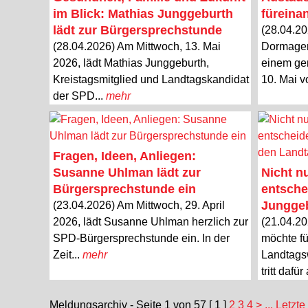
im Blick: Mathias Junggeburth
füreina
lädt zur Bürgersprechstunde
(28.04.2
(28.04.2026) Am Mittwoch, 13. Mai
Dormagen
2026, lädt Mathias Junggeburth,
einem ge
Kreistagsmitglied und Landtagskandidat
10. Mai v
der SPD...
mehr
Fragen, Ideen, Anliegen:
Susanne Uhlman lädt zur
Nicht n
Bürgersprechstunde ein
entsche
Junggeb
(23.04.2026) Am Mittwoch, 29. April
2026, lädt Susanne Uhlman herzlich zur
(21.04.20
SPD-Bürgersprechstunde ein. In der
möchte fü
Zeit...
mehr
Landtags
tritt dafür
Meldungsarchiv - Seite 1 von 57
[ 1 ]
2
3
4
>
... Letzte