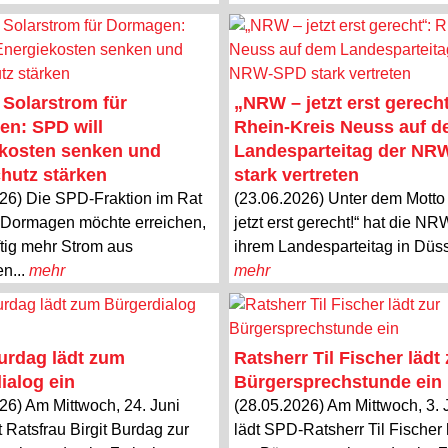
 Solarstrom für
„NRW – jetzt erst gerecht
n: SPD will
Rhein-Kreis Neuss auf 
kosten senken und
Landesparteitag der N
hutz stärken
stark vertreten
26) Die SPD-Fraktion im Rat
(23.06.2026) Unter dem Mott
 Dormagen möchte erreichen,
jetzt erst gerecht!“ hat die N
tig mehr Strom aus
ihrem Landesparteitag in Düsse
en...
mehr
mehr
Burdag lädt zum
Ratsherr Til Fischer lädt 
ialog ein
Bürgersprechstunde ein
26) Am Mittwoch, 24. Juni
(28.05.2026) Am Mittwoch, 3. 
t Ratsfrau Birgit Burdag zur
lädt SPD-Ratsherr Til Fischer 