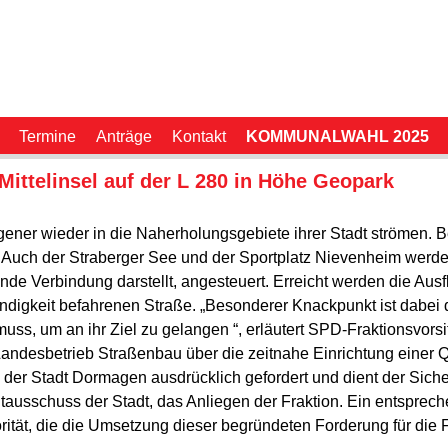
Termine
Anträge
Kontakt
KOMMUNALWAHL 2025
Mittelinsel auf der L 280 in Höhe Geopark
ner wieder in die Naherholungsgebiete ihrer Stadt strömen. Be
. Auch der Straberger See und der Sportplatz Nievenheim wer
e Verbindung darstellt, angesteuert. Erreicht werden die Ausfl
indigkeit befahrenen Straße. „Besonderer Knackpunkt ist dabei 
 muss, um an ihr Ziel zu gelangen “, erläutert SPD-Fraktionsvo
 Landesbetrieb Straßenbau über die zeitnahe Einrichtung einer Q
r Stadt Dormagen ausdrücklich gefordert und dient der Sicherh
ausschuss der Stadt, das Anliegen der Fraktion. Ein entsprech
ität, die die Umsetzung dieser begründeten Forderung für die F