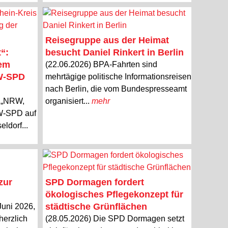
Reisegruppe aus der Heimat
“:
besucht Daniel Rinkert in Berlin
dem
(22.06.2026) BPA-Fahrten sind
RW-SPD
mehrtägige politische Informationsreisen
nach Berlin, die vom Bundespresseamt
o „NRW,
organisiert...
mehr
RW-SPD auf
ldorf...
zur
SPD Dormagen fordert
ökologisches Pflegekonzept für
städtische Grünflächen
Juni 2026,
herzlich
(28.05.2026) Die SPD Dormagen setzt