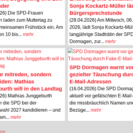
nder
Sonja Kockartz-Müller lä
Bürgersprechstunde
026) Die SPD-Frauen
 laden zum Muttertag zu
(28.04.2026) Am Mittwoch, 06
meinsamen Frühstück ein. Am
2026, lädt Sonja Kockartz-Müll
on 10 bis...
mehr
langjährige Stadträtin der SP
Dormagen, zur...
mehr
SPD Dormagen warnt vo
ur mitreden, sondern
gezielter Täuschung dur
iden: Mathias
E-Mail-Adressen
urth will in den Landtag
(16.04.2026) Die SPD Dorma
26) Mathias Junggeburth
aktuell vor gefälschten E-Mai
r die SPD bei der
die missbräuchlich Namen un
wahl 2027 kandidieren – und
Bezüge...
mehr
 am...
mehr
 >>