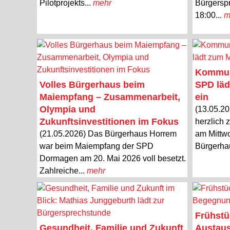
Pilotprojekts...
mehr
Bürgersp
18:00...
m
Kommuna
Volles Bürgerhaus beim
SPD läd
Maiempfang – Zusammenarbeit,
ein
Olympia und
(13.05.2
Zukunftsinvestitionen im Fokus
herzlich 
(21.05.2026) Das Bürgerhaus Horrem
am Mittwo
war beim Maiempfang der SPD
Bürgerha
Dormagen am 20. Mai 2026 voll besetzt.
Zahlreiche...
mehr
Frühstü
Gesundheit, Familie und Zukunft
Austaus