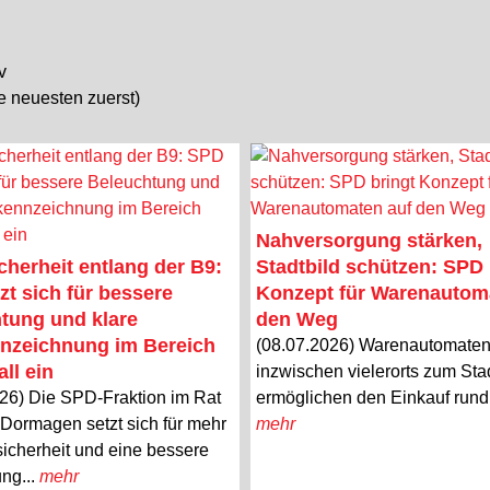
v
ie neuesten zuerst)
Nahversorgung stärken,
cherheit entlang der B9:
Stadtbild schützen: SPD 
zt sich für bessere
Konzept für Warenautom
tung und klare
den Weg
nzeichnung im Bereich
(08.07.2026) Warenautomate
ll ein
inzwischen vielerorts zum Stad
26) Die SPD-Fraktion im Rat
ermöglichen den Einkauf rund 
 Dormagen setzt sich für mehr
mehr
icherheit und eine bessere
ung...
mehr