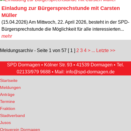
Einladung zur Bürgersprechstunde mit Carsten
Müller
(15.04.2026) Am Mittwoch, 22. April 2026, besteht in der SPD-
Bürgersprechstunde die Möglichkeit für alle interessierten...
mehr
Meldungsarchiv - Seite 1 von 57
[ 1 ]
2
3
4
>
... Letzte >>
SPD Dormagen • Kölner Str. 93 • 41539 Dormagen • Tel.
02133/979 9688
• Mail:
info@spd-dormagen.de
Startseite
Meldungen
Anträge
Termine
Fraktion
Stadtverband
Jusos
Ortsverein Dormagen