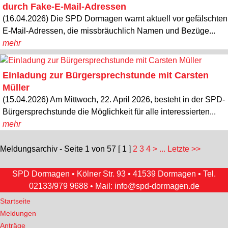
durch Fake-E-Mail-Adressen
(16.04.2026) Die SPD Dormagen warnt aktuell vor gefälschten
E-Mail-Adressen, die missbräuchlich Namen und Bezüge...
mehr
Einladung zur Bürgersprechstunde mit Carsten
Müller
(15.04.2026) Am Mittwoch, 22. April 2026, besteht in der SPD-
Bürgersprechstunde die Möglichkeit für alle interessierten...
mehr
Meldungsarchiv - Seite 1 von 57
[ 1 ]
2
3
4
>
... Letzte >>
SPD Dormagen • Kölner Str. 93 • 41539 Dormagen • Tel.
02133/979 9688
• Mail:
info@spd-dormagen.de
Startseite
Meldungen
Anträge