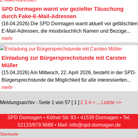
SPD Dormagen warnt vor gezielter Täuschung
durch Fake-E-Mail-Adressen
(16.04.2026) Die SPD Dormagen warnt aktuell vor gefälschten
E-Mail-Adressen, die missbräuchlich Namen und Bezüge...
mehr
Einladung zur Bürgersprechstunde mit Carsten
Müller
(15.04.2026) Am Mittwoch, 22. April 2026, besteht in der SPD-
Bürgersprechstunde die Möglichkeit für alle interessierten...
mehr
Meldungsarchiv - Seite 1 von 57
[ 1 ]
2
3
4
>
... Letzte >>
SPD Dormagen • Kölner Str. 93 • 41539 Dormagen • Tel.
02133/979 9688
• Mail:
info@spd-dormagen.de
Startseite