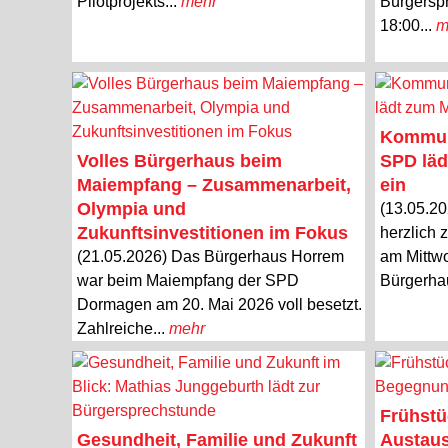
Pilotprojekts...
mehr
Bürgersp
18:00...
m
Kommuna
Volles Bürgerhaus beim
SPD läd
Maiempfang – Zusammenarbeit,
ein
Olympia und
(13.05.2
Zukunftsinvestitionen im Fokus
herzlich 
(21.05.2026) Das Bürgerhaus Horrem
am Mittwo
war beim Maiempfang der SPD
Bürgerha
Dormagen am 20. Mai 2026 voll besetzt.
Zahlreiche...
mehr
Frühstü
Gesundheit, Familie und Zukunft
Austaus