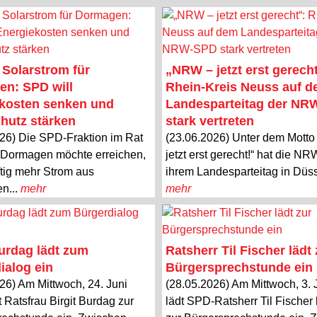
 Solarstrom für
„NRW – jetzt erst gerecht
n: SPD will
Rhein-Kreis Neuss auf 
kosten senken und
Landesparteitag der N
hutz stärken
stark vertreten
26) Die SPD-Fraktion im Rat
(23.06.2026) Unter dem Mott
 Dormagen möchte erreichen,
jetzt erst gerecht!“ hat die N
tig mehr Strom aus
ihrem Landesparteitag in Düsse
en...
mehr
mehr
Burdag lädt zum
Ratsherr Til Fischer lädt 
ialog ein
Bürgersprechstunde ein
26) Am Mittwoch, 24. Juni
(28.05.2026) Am Mittwoch, 3. 
t Ratsfrau Birgit Burdag zur
lädt SPD-Ratsherr Til Fischer 