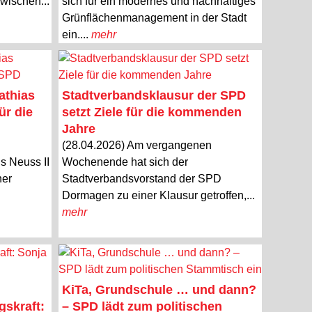
wischen...
sich für ein modernes und nachhaltiges
Grünflächenmanagement in der Stadt
ein....
mehr
athias
Stadtverbandsklausur der SPD
ür die
setzt Ziele für die kommenden
Jahre
(28.04.2026) Am vergangenen
s Neuss II
Wochenende hat sich der
ner
Stadtverbandsvorstand der SPD
Dormagen zu einer Klausur getroffen,...
mehr
KiTa, Grundschule … und dann?
gskraft:
– SPD lädt zum politischen