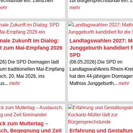
rechstunde ein. Zwischen
zur Bürgersprechstunde ein. Z
ehr
mehr
le Zukunft im Dialog:
Landtagswahlen 2027: M
t zum Mai-Empfang 2026
Junggeburth kandidiert f
SPD
026) Die SPD Dormagen lädt
(06.05.2026) Die SPD im
zum traditionellen Mai-Empfang
Landtagswahlkreis Rhein-Krei
ch, 20. Mai 2026, ins
hat den 44-jährigen Dormage
us...
mehr
Mathias Junggeburth...
mehr
ck zum Muttertag –
ch, Begegnung und Zeit
Erfahrung und Gestaltun