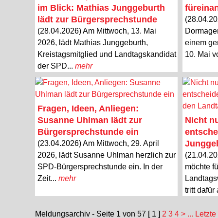
im Blick: Mathias Junggeburth
füreina
lädt zur Bürgersprechstunde
(28.04.2
(28.04.2026) Am Mittwoch, 13. Mai
Dormagen
2026, lädt Mathias Junggeburth,
einem ge
Kreistagsmitglied und Landtagskandidat
10. Mai v
der SPD...
mehr
Fragen, Ideen, Anliegen:
Susanne Uhlman lädt zur
Nicht n
Bürgersprechstunde ein
entsche
Junggeb
(23.04.2026) Am Mittwoch, 29. April
2026, lädt Susanne Uhlman herzlich zur
(21.04.20
SPD-Bürgersprechstunde ein. In der
möchte fü
Zeit...
mehr
Landtags
tritt dafür
Meldungsarchiv - Seite 1 von 57
[ 1 ]
2
3
4
>
... Letzte