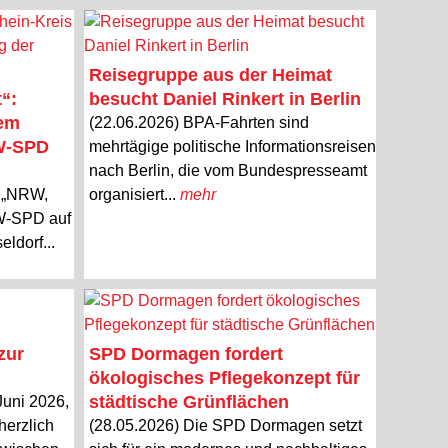
Reisegruppe aus der Heimat
“:
besucht Daniel Rinkert in Berlin
dem
(22.06.2026) BPA-Fahrten sind
RW-SPD
mehrtägige politische Informationsreisen
nach Berlin, die vom Bundespresseamt
o „NRW,
organisiert...
mehr
RW-SPD auf
ldorf...
zur
SPD Dormagen fordert
ökologisches Pflegekonzept für
städtische Grünflächen
Juni 2026,
herzlich
(28.05.2026) Die SPD Dormagen setzt