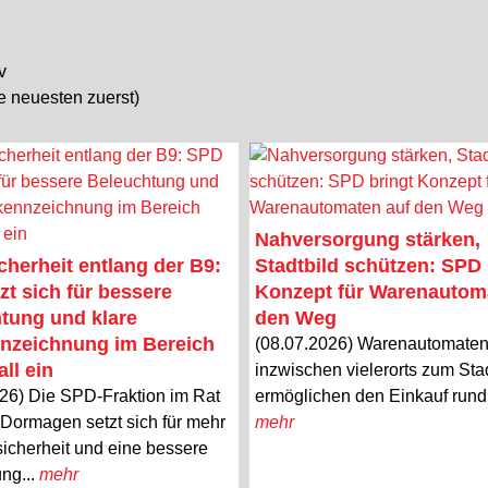
v
ie neuesten zuerst)
Nahversorgung stärken,
cherheit entlang der B9:
Stadtbild schützen: SPD 
zt sich für bessere
Konzept für Warenautom
tung und klare
den Weg
nzeichnung im Bereich
(08.07.2026) Warenautomate
ll ein
inzwischen vielerorts zum Stad
26) Die SPD-Fraktion im Rat
ermöglichen den Einkauf rund 
 Dormagen setzt sich für mehr
mehr
icherheit und eine bessere
ung...
mehr