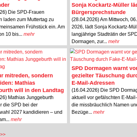
nder
Sonja Kockartz-Müller lä
Bürgersprechstunde
026) Die SPD-Frauen
 laden zum Muttertag zu
(28.04.2026) Am Mittwoch, 06
meinsamen Frühstück ein. Am
2026, lädt Sonja Kockartz-Müll
on 10 bis...
mehr
langjährige Stadträtin der SP
Dormagen, zur...
mehr
SPD Dormagen warnt vo
ur mitreden, sondern
gezielter Täuschung dur
iden: Mathias
E-Mail-Adressen
urth will in den Landtag
(16.04.2026) Die SPD Dorma
26) Mathias Junggeburth
aktuell vor gefälschten E-Mai
r die SPD bei der
die missbräuchlich Namen un
wahl 2027 kandidieren – und
Bezüge...
mehr
 am...
mehr
 >>