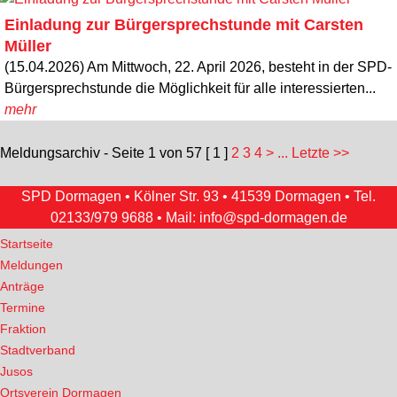
Einladung zur Bürgersprechstunde mit Carsten
Müller
(15.04.2026) Am Mittwoch, 22. April 2026, besteht in der SPD-
Bürgersprechstunde die Möglichkeit für alle interessierten...
mehr
Meldungsarchiv - Seite 1 von 57
[ 1 ]
2
3
4
>
... Letzte >>
SPD Dormagen • Kölner Str. 93 • 41539 Dormagen • Tel.
02133/979 9688
• Mail:
info@spd-dormagen.de
Startseite
Meldungen
Anträge
Termine
Fraktion
Stadtverband
Jusos
Ortsverein Dormagen