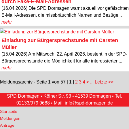
durch Fake-E-Mail-Adressen
(16.04.2026) Die SPD Dormagen warnt aktuell vor gefälschten
E-Mail-Adressen, die missbräuchlich Namen und Bezüge...
mehr
Einladung zur Bürgersprechstunde mit Carsten
Müller
(15.04.2026) Am Mittwoch, 22. April 2026, besteht in der SPD-
Bürgersprechstunde die Möglichkeit für alle interessierten...
mehr
Meldungsarchiv - Seite 1 von 57
[ 1 ]
2
3
4
>
... Letzte >>
SPD Dormagen • Kölner Str. 93 • 41539 Dormagen • Tel.
02133/979 9688
• Mail:
info@spd-dormagen.de
Startseite
Meldungen
Anträge