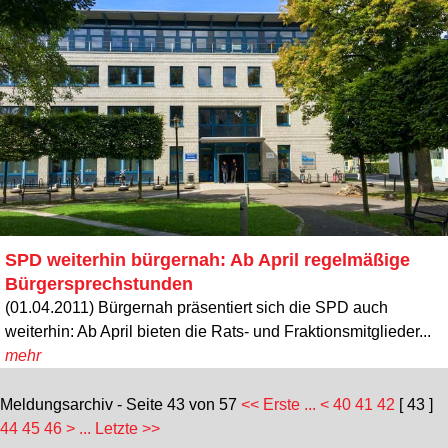
SPD weiterhin bürgernah: Ab April regelmäßige
Bürgersprechstunden
(01.04.2011) Bürgernah präsentiert sich die SPD auch
weiterhin: Ab April bieten die Rats- und Fraktionsmitglieder...
mehr
Meldungsarchiv - Seite 43 von 57
<< Erste ...
<
40
41
42
[ 43 ]
44
45
46
>
... Letzte >>